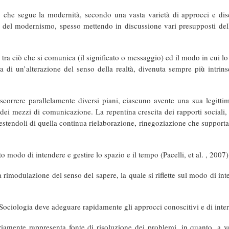
o che segue la modernità, secondo una vasta varietà di approcci e disc
gie del modernismo, spesso mettendo in discussione vari presupposti del
 tra ciò che si comunica (il significato o messaggio) ed il modo in cui lo
 di un’alterazione del senso della realtà, divenuta sempre più intrinse
rrere parallelamente diversi piani, ciascuno avente una sua legittimit
dei mezzi di comunicazione. La repentina crescita dei rapporti sociali, 
vestendoli di quella continua rielaborazione, rinegoziazione che supporta i
to modo di intendere e gestire lo spazio e il tempo (Pacelli, et al. , 2007)
rimodulazione del senso del sapere, la quale si riflette sul modo di inter
Sociologia deve adeguare rapidamente gli approcci conoscitivi e di inte
iamente rappresenta fonte di risoluzione dei problemi, in quanto, a 