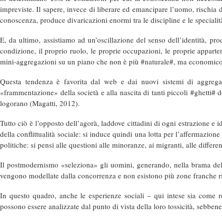
impreviste. Il sapere, invece di liberare ed emancipare l’uomo, rischia 
conoscenza, produce divaricazioni enormi tra le discipline e le specialit
E, da ultimo, assistiamo ad un’oscillazione del senso dell’identità, pro
condizione, il proprio ruolo, le proprie occupazioni, le proprie appar
mini-aggregazioni su un piano che non è più #naturale#, ma economico 
Questa tendenza è favorita dal web e dai nuovi sistemi di aggrega
«frammentazione» della società e alla nascita di tanti piccoli #ghetti#
logorano (Magatti, 2012).
Tutto ciò è l’opposto dell’agorà, laddove cittadini di ogni estrazione e 
della conflittualità sociale: si induce quindi una lotta per l’affermazi
politiche: si pensi alle questioni alle minoranze, ai migranti, alle differenz
Il postmodernismo «seleziona» gli uomini, generando, nella brama del suc
vengono modellate dalla concorrenza e non esistono più zone franche rispe
In questo quadro, anche le esperienze sociali – qui intese sia come rel
possono essere analizzate dal punto di vista della loro tossicità, sebben