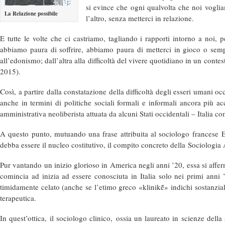
si evince che ogni qualvolta che noi voglia
La Relazione possibile
l’altro, senza metterci in relazione.
E tutte le volte che ci castriamo, tagliando i rapporti intorno a noi
abbiamo paura di soffrire, abbiamo paura di metterci in gioco o sempl
all’edonismo; dall’altra alla difficoltà del vivere quotidiano in un contest
2015).
Così, a partire dalla constatazione della difficoltà degli esseri umani 
anche in termini di politiche sociali formali e informali ancora più a
amministrativa neoliberista attuata da alcuni Stati occidentali – Italia
A questo punto, mutuando una frase attribuita al sociologo francese
debba essere il nucleo costitutivo, il compito concreto della
Sociologia 
Pur vantando un inizio glorioso in America negli anni ’20, essa si afferm
comincia ad inizia ad essere conosciuta in Italia solo nei primi anni
timidamente celato (anche se l’etimo greco «
klinik
ḗ»
indichi sostanzi
terapeutica.
In quest’ottica, il
sociologo clinico,
ossia un laureato in scienze della 