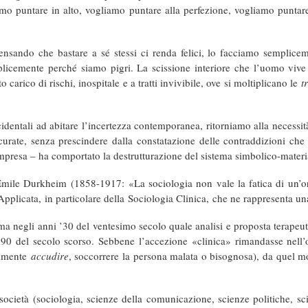
mo puntare in alto, vogliamo puntare alla perfezione, vogliamo puntare
, pensando che bastare a sé stessi ci renda felici, lo facciamo sempli
icemente perché siamo pigri. La scissione interiore che l’uomo vive si
o carico di rischi, inospitale e a tratti invivibile, ove si moltiplicano le
t
occidentali ad abitare l’incertezza contemporanea, ritorniamo alla necess
ccurate, senza prescindere dalla constatazione delle contraddizioni ch
 compresa – ha comportato la destrutturazione del sistema simbolico-mater
Emile Durkheim
(1858-1917: «La sociologia non vale la fatica di un’or
Applicata,
in particolare della
Sociologia Clinica,
che ne rappresenta una
a negli anni ’30 del ventesimo secolo quale analisi e proposta terapeutic
 ’90 del secolo scorso. Sebbene l’accezione «
clinica
» rimandasse nell’
almente
accudire
, soccorrere la persona malata o bisognosa), da quel m
società (sociologia, scienze della comunicazione, scienze politiche, sci