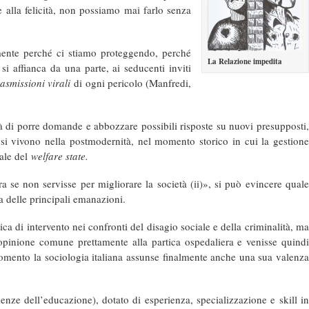
 alla felicità, non possiamo mai farlo senza
cemente perché ci stiamo proteggendo, perché
La Relazione impedita
 affianca da una parte, ai seducenti inviti
rasmissioni virali
di ogni pericolo (Manfredi,
ità di porre domande e abbozzare possibili risposte su nuovi presupposti,
e si vivono nella postmodernità, nel momento storico in cui la gestione
iale del
welfare state.
a se non servisse per migliorare la società (ii)», si può evincere quale
 delle principali emanazioni.
a di intervento nei confronti del disagio sociale e della criminalità, ma
opinione comune prettamente alla partica ospedaliera e venisse quind
omento la sociologia italiana assunse finalmente anche una sua valenz
enze dell’educazione), dotato di esperienza, specializzazione e skill i