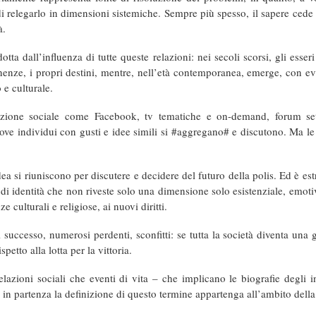
di relegarlo in dimensioni sistemiche. Sempre più spesso, il sapere cede 
à.
dotta dall’influenza di tutte queste relazioni: nei secoli scorsi, gli e
tenenze, i propri destini, mentre, nell’età contemporanea, emerge, con 
e culturale.
zione sociale come Facebook, tv tematiche e on-demand, forum sett
 dove individui con gusti e idee simili si #aggregano# e discutono. Ma 
idea si riuniscono per discutere e decidere del futuro della polis. Ed è 
one di identità che non riveste solo una dimensione solo esistenziale, em
e culturali e religiose, ai nuovi diritti.
cesso, numerosi perdenti, sconfitti: se tutta la società diventa una gara
tto alla lotta per la vittoria.
azioni sociali che eventi di vita – che implicano le biografie degli in
e in partenza la definizione di questo termine appartenga all’ambito della