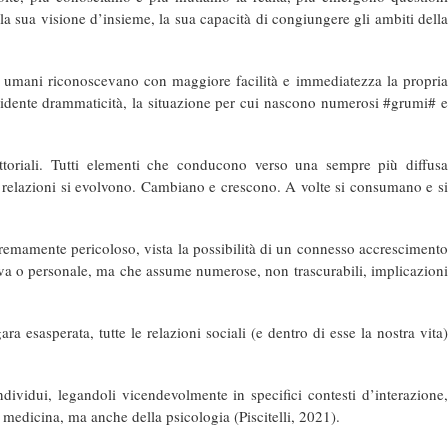
la sua visione d’insieme, la sua capacità di congiungere gli ambiti della
sseri umani riconoscevano con maggiore facilità e immediatezza la propria
evidente drammaticità, la situazione per cui nascono numerosi #grumi# e
oriali. Tutti elementi che conducono verso una sempre più diffusa
le relazioni si evolvono. Cambiano e crescono. A volte si consumano e si
estremamente pericoloso, vista la possibilità di un connesso accrescimento
otiva o personale, ma che assume numerose, non trascurabili, implicazioni
 esasperata, tutte le relazioni sociali (e dentro di esse la nostra vita)
dividui, legandoli vicendevolmente in specifici contesti d’interazione,
 medicina, ma anche della psicologia (Piscitelli, 2021).