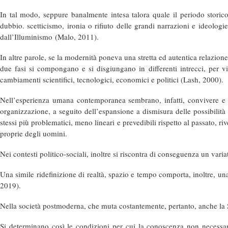
In tal modo, seppure banalmente intesa talora quale il periodo storic
dubbio. scetticismo, ironia o rifiuto delle grandi narrazioni e ideolo
dall’
Illuminismo
(Malo, 2011).
In altre parole, se la modernità poneva una stretta ed autentica relazione
due fasi si compongano e si disgiungano in differenti intrecci, per via
cambiamenti scientifici, tecnologici, economici e politici (Lash, 2000).
Nell’esperienza umana contemporanea sembrano, infatti, convivere e sco
organizzazione, a seguito dell’espansione a dismisura delle possibilità 
stessi più problematici, meno lineari e prevedibili rispetto al passato, ri
proprie degli uomini.
Nei contesti politico-sociali, inoltre si riscontra di conseguenza un varia
Una simile ridefinizione di realtà, spazio e tempo comporta, inoltre, una 
2019).
Nella società postmoderna, che muta costantemente, pertanto, anche la 
Si determinano così le condizioni per cui la conoscenza non necessar