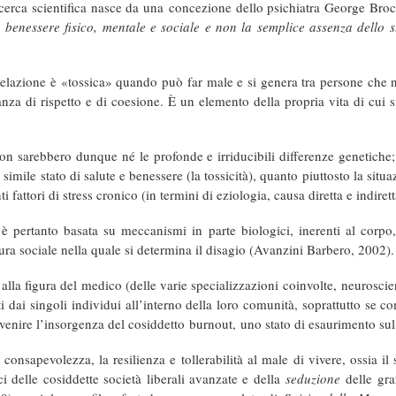
icerca scientifica nasce da una concezione dello psichiatra George Bro
 benessere fisico, mentale e sociale e non la semplice assenza dello s
relazione è «tossica» quando può far male e si genera tra persone che n
di rispetto e di coesione. È un elemento della propria vita di cui si è
 sarebbero dunque né le profonde e irriducibili differenze genetiche; né
simile stato di salute e benessere (la tossicità), quanto piuttosto la sit
i fattori di stress cronico (in termini di eziologia, causa diretta e indiret
è pertanto basata su meccanismi in parte biologici, inerenti al corpo, 
ttura sociale nella quale si determina il disagio (Avanzini Barbero, 2002).
alla figura del medico (delle varie specializzazioni coinvolte,
neuroscie
ti dai singoli individui all’interno della loro comunità, soprattutto s
evenire l’insorgenza del cosiddetto
burnout,
uno stato di esaurimento sul 
consapevolezza, la resilienza e tollerabilità al male di vivere, ossia il
ci delle cosiddette società liberali avanzate e della
seduzione
delle gra