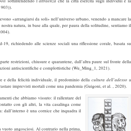
poli
sottintendendo l’
attraenza
che la città esercita sugli individui e l
1903)).
he devono «arrangiarsi da soli» nell’universo urbano, venendo a mancare la
stra natura, in base alla quale, per paura della solitudine, sentiamo il
2004).
-19, richiedendo alle scienze sociali una riflessione corale, basata su
arte restrizioni, chiusure e quarantene, dall’altra paure sul fronte della
onvinzioni antiscientifiche e complottistiche (Wu_Ming_1, 2021).
e e della felicità individuale, il predominio della
cultura dell’adesso
rastare imprevisti mortali come una pandemia (Guigoni, et al. , 2020).
iamenti che abbiamo vissuto: il rallentare del
ntatto con gli altri, la vita casalinga come
za: dall’interno è una cornice che inquadra il
 vuoto angosciosi. Al contrario nella prima,