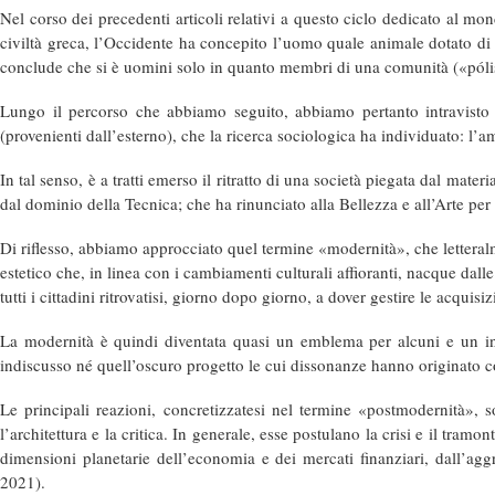
Nel corso dei precedenti articoli relativi a questo ciclo dedicato al mo
civiltà greca, l’Occidente ha concepito l’uomo quale animale dotato di
conclude che si è uomini solo in quanto membri di una comunità («póli
Lungo il percorso che abbiamo seguito, abbiamo pertanto intravisto q
(provenienti dall’esterno), che la ricerca sociologica ha individuato: l’am
In tal senso, è a tratti emerso il ritratto di una società piegata dal mater
dal dominio della Tecnica; che ha rinunciato alla Bellezza e all’Arte per
Di riflesso, abbiamo approcciato quel termine «
modernità
», che lettera
estetico che, in linea con i cambiamenti culturali affioranti, nacque dalle
tutti i cittadini ritrovatisi, giorno dopo giorno, a dover gestire le acquisi
La modernità è quindi diventata quasi un emblema per alcuni e un inc
indiscusso né quell’oscuro progetto le cui dissonanze hanno originato
Le principali reazioni, concretizzatesi nel termine «
postmodernità
», s
l’architettura e la critica. In generale, esse postulano la crisi e il tram
dimensioni planetarie dell’economia e dei mercati finanziari, dall’aggr
2021).