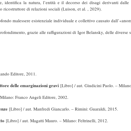
 identifica la natura, l’entità e il decorso dei disagi derivanti dal
ricostruttore di relazioni sociali (Luison, et al. , 2029).
ofondo malessere esistenziale individuale e collettivo causato dall’«
anom
rofondimento, grazie alle raffigurazioni di Igor Belansky, delle diverse
mando Editore, 2011.
settore delle emarginazioni gravi
[Libro] / aut. Giudicini Paolo. – Mila
 Milano: Franco Angeli Editore, 2002.
genze
[Libro] / aut. Manfredi Giancarlo. – Rimini: Guaraldi, 2015.
atto
[Libro] / aut. Magatti Mauro. – Milano: Feltrinelli, 2012.