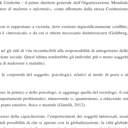
ck Crisholm – il primo direttore generale
dell’Organizzazione
Mondial
tato di malattia o infermità»,
come affermato dalla stessa Costituzion
on si supportano a vicenda, dove esistono ingiustificatamente conflitto,
 «intossicati» e da cui si ritiene necessario disintossicarsi (Goldberg,
 gli stili di vita riconducibili alla responsabilità di autogoverno delle
uazione sociale. Quest’ultima renderebbe gli individui più o meno soggetti
ta di malessere e malattie).
la corporeità del soggetto, psicologici, relativi al modo di porsi o ai
nze
in primis) e dello psicologo, si aggiunge quella del sociologo, il cu
e comportamenti problematici, rimuovendo o, quantomeno, a riducendo sui
piano emotivo, fisico e mentale (Giarelli, 2012).
 senso della capacitazione, l’empowerment dei soggetti interessati, assai
ndi possibilità di che si aprono con la globalizzazione, la città global