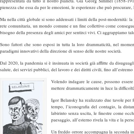
rappresentata da tutto il nostro pianeta. Già
Georg Simmel
(1858-191
pienezza che essa da per le emozioni, le esperienze che può procurare, l
Ma nella città globale si sono addensati i limiti della post-modernità: l
rete comunitaria, un mondo comune e un fine collettivo come conseguenze
bisogno della presenza degli amici per sentirci vivi. Ci aggrappiamo talora
Sono fattori che sono esposi in tutta la loro drammaticità, nel moment
paradigmi innovativi della direzione di senso delle nostre società.
Dal 2020, la pandemia si è insinuata in società già afflitte da disuguagl
salute, dei servizi pubblici, del lavoro e dei diritti civili, fino all’est
Volendo indagare le cause, possono essere st
mettere drammaticamente in luce la difficolt
Igor Belansky ha realizzato due tavole per fo
tempo, l’iconografia del contagio, la dista
labirinto senza uscita, le finestre come occh
paesaggio, all’esterno rivela la vita e la pers
Un freddo orrore accompagna la seconda imma