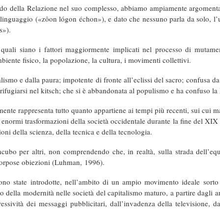
ndo della Relazione nel suo complesso, abbiamo ampiamente argomentato su
 linguaggio («zôon lógon échon»), e dato che nessuno parla da solo, l’
s»).
uali siano i fattori maggiormente implicati nel processo di mutament
biente fisico, la popolazione, la cultura, i movimenti collettivi.
ialismo e dalla paura; impotente di fronte all’eclissi del sacro; confusa da
 rifugiarsi nel kitsch; che si è abbandonata al populismo e ha confuso la 
lmente rappresenta tutto quanto appartiene ai tempi più recenti, sui cui m
 enormi trasformazioni della società occidentale durante la fine del XIX sec
zioni della scienza, della tecnica e della tecnologia.
ubo per altri, non comprendendo che, in realtà, sulla strada dell’equ
 corpose obiezioni (Luhman, 1996).
ono state introdotte, nell’ambito di un ampio movimento ideale sorto tr
onto della modernità nelle società del capitalismo maturo, a partire dagli 
essività dei messaggi pubblicitari, dall’invadenza della televisione, da