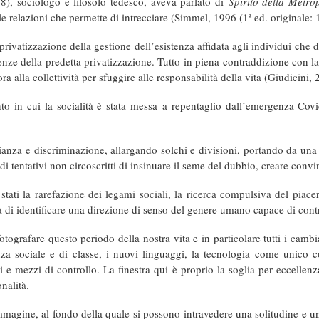
8), sociologo e filosofo tedesco, aveva parlato di
Spirito della Metro
e relazioni che permette di intrecciare (Simmel, 1996 (1ª ed. originale: 
a privatizzazione della gestione dell’esistenza affidata agli individui c
 della predetta privatizzazione. Tutto in piena contraddizione con la no
 alla collettività per sfuggire alle responsabilità della vita (Giudicini, 
o in cui la socialità è stata messa a repentaglio dall’emergenza Covid
ianza e discriminazione, allargando solchi e divisioni, portando da una p
remo di tentativi non circoscritti di insinuare il seme del dubbio, creare c
ati la rarefazione dei legami sociali, la ricerca compulsiva del piacer
à di identificare una direzione di senso del genere umano capace di cont
tografare questo periodo della nostra vita e in particolare tutti i camb
nza sociale e di classe, i nuovi linguaggi, la tecnologia come unico co
i e mezzi di controllo. La finestra qui è proprio la soglia per eccellen
onalità.
gine, al fondo della quale si possono intravedere una solitudine e un