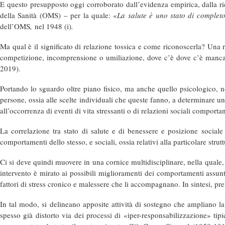
E questo presupposto oggi corroborato dall’evidenza empirica, dalla r
della Sanità (OMS)
– per la quale: «
La salute è uno stato di completo
dell’OMS
,
nel 1948 (i)
.
Ma qual è il significato di relazione tossica e come riconoscerla? Una 
competizione, incomprensione o umiliazione, dove c’è dove c’è mancanza 
2019).
Portando lo sguardo oltre piano fisico, ma anche quello psicologico, non
persone, ossia alle scelte individuali che queste fanno, a determinare un 
all’occorrenza di eventi di vita stressanti o di relazioni sociali comportant
La correlazione tra stato di salute e di benessere e posizione sociale 
comportamenti dello stesso, e sociali, ossia relativi alla particolare stru
Ci si deve quindi muovere in una cornice multidisciplinare, nella quale, 
intervento è mirato ai possibili miglioramenti dei comportamenti assun
fattori di stress cronico e malessere che li accompagnano. In sintesi, pr
In tal modo, si delineano apposite attività di sostegno che ampliano la 
spesso già distorto via dei processi di «iper-responsabilizzazione» tipi