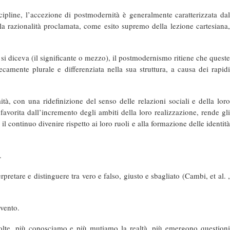
ipline, l’accezione di postmodernità è generalmente caratterizzata dal
la razionalità proclamata, come esito supremo della lezione cartesiana,
 si diceva (il significante o mezzo), il postmodernismo ritiene che queste
camente plurale e differenziata nella sua struttura, a causa dei rapidi
à, con una ridefinizione del senso delle relazioni sociali e della loro
favorita dall’incremento degli ambiti della loro realizzazione, rende gli
l continuo divenire rispetto ai loro ruoli e alla formazione delle identità
.
pretare e distinguere tra vero e falso, giusto e sbagliato (Cambi, et al. ,
rvento.
volte, più conosciamo e più mutiamo la realtà, più emergono questioni