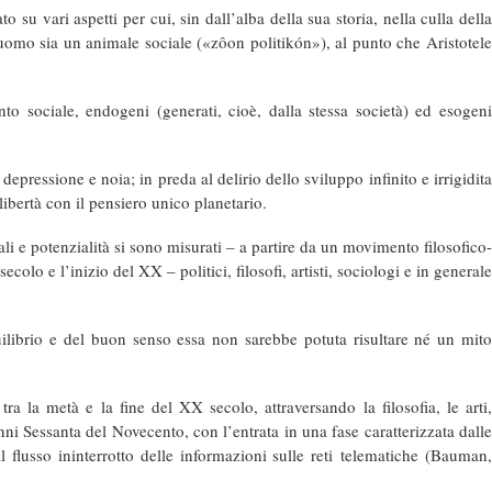
 vari aspetti per cui, sin dall’alba della sua storia, nella culla della
uomo sia un animale sociale («zôon politikón»), al punto che Aristotele
o sociale, endogeni (generati, cioè, dalla stessa società) ed esogeni
 depressione e noia; in preda al delirio dello sviluppo infinito e irrigidita
libertà con il pensiero unico planetario.
ali e potenzialità si sono misurati – a partire da un movimento filosofico-
olo e l’inizio del XX – politici, filosofi, artisti, sociologi e in generale
ilibrio e del buon senso essa non sarebbe potuta risultare né un mito
a la metà e la fine del XX secolo, attraversando la filosofia, le arti,
anni Sessanta del Novecento, con l’entrata in una fase caratterizzata dalle
l flusso ininterrotto delle informazioni sulle reti telematiche (Bauman,