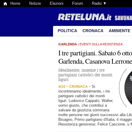
Home
Notizie
Elezioni
Forum
Radio ▼
POLITICA
CRONACA
AMBIENTE
GARLENDA
| EVENTI SULLA RESISTENZA
I tre partigiani. Sabato 6 ott
Garlenda, Casanova Lerron
Idealmente, insieme i tre
partigiani cattolici dei monti
liguri
Si
4/10
CRONACA
incontreranno idealmente, i tre
partigiani cattolici dei monti
liguri. Ludovico Cappato, Walter,
uomo giusto, che contribuì a
salvare da giustizia sommaria
molte persone nei giorni successivi alla Li
Bisagno, Primo partigiano d'Italia, il maggi
Resistenza genovese; Felice Cascione, u