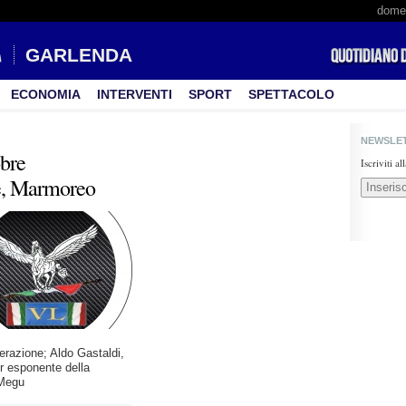
domen
GARLENDA
ECONOMIA
INTERVENTI
SPORT
SPETTACOLO
NEWSLE
obre
Iscriviti a
e, Marmoreo
berazione; Aldo Gastaldi,
or esponente della
 Megu