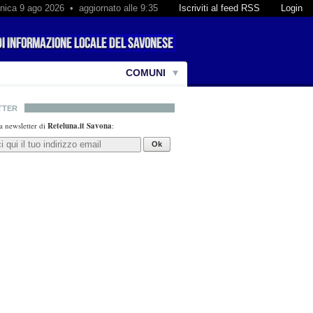
ica 9 ago 2026 • aggiornato alle 9:35
Iscriviti al feed RSS
Login
COMUNI
TTER
lla newsletter di
Reteluna.it Savona
:
Ok