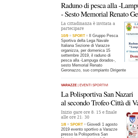
Raduno di pesca alla -Lamp
- Sesto Memorial Renato G
La cittadinanza è invitata a
partecipare
Il Gruppo Pesca
10/9
SPORT
Sportiva della Lega Navale
Italiana Sezione di Varazze
organizza, per domenica 15
settembre 2019, il raduno di
pesca alla -Lampuga dorados-,
sesto Memorial Renato
Geronazzo, suo compianto Dirigente
VARAZZE
| EVENTI SPORTIVI
La Polisportiva San Nazari
al secondo Trofeo Città di V
Inizio gare ore 8: 15 e finale
alle ore 21: 30
Giovedì 1 agosto
1/8
SPORT
2019 evento sportivo a Varazze
presso la Polisportiva San