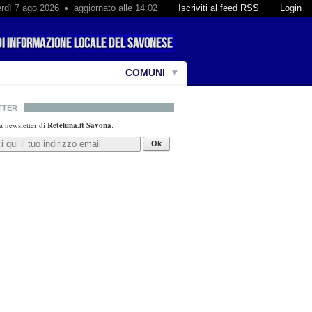
rdì 7 ago 2026 • aggiornato alle 14:02
Iscriviti al feed RSS
Login
COMUNI
TTER
lla newsletter di
Reteluna.it Savona
:
Ok