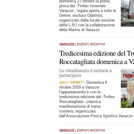
domenica 27 ottobre la prima
prova del -Trofeo Invernale
Varazze-, regata aperta a tutte le
Derive, escluso Optimist,
organizzato dalla locale sezione
della L.N.I.con la collaborazione
della Marina di Varazze
VARAZZE
| EVENTI SPORTIVI
Tredicesima edizione del Tr
Roccatagliata domenica a V
La cittadinanza è invitata a
partecipare
Domenica 6
4/10
SPORT
ottobre 2019 a Varazze
l’appuntamento è con la
tredicesima edizione del -Trofeo
Roccatagliata-, classica
manifestazione di traina
costiera, organizzata
dall’Associazione Pesca Sportiva Varazze
VARAZZE
| EVENTI SPORTIVI