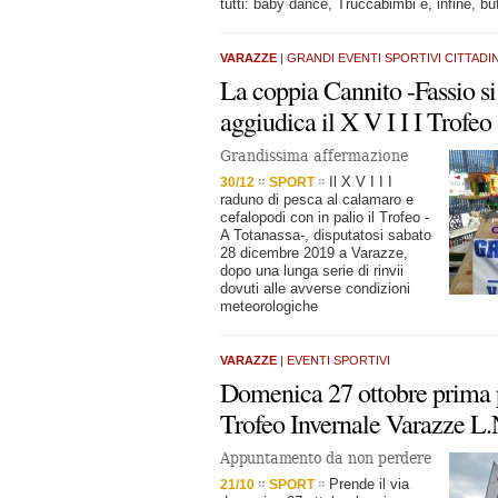
tutti: baby dance, Truccabimbi e, infine, buf
VARAZZE
| GRANDI EVENTI SPORTIVI CITTADIN
La coppia Cannito -Fassio si
aggiudica il X V I I I Trofeo
Grandissima affermazione
Il X V I I I
30/12
SPORT
raduno di pesca al calamaro e
cefalopodi con in palio il Trofeo -
A Totanassa-, disputatosi sabato
28 dicembre 2019 a Varazze,
dopo una lunga serie di rinvii
dovuti alle avverse condizioni
meteorologiche
VARAZZE
| EVENTI SPORTIVI
Domenica 27 ottobre prima 
Trofeo Invernale Varazze L.
Appuntamento da non perdere
Prende il via
21/10
SPORT