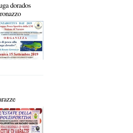
uga dorados
eronazzo
arazze