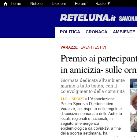
Home
Notizie
Elezioni
Forum
Radio ▼
POLITICA
CRONACA
AMBIENTE
VARAZZE
| EVENTI ESTIVI
Premio ai partecipant
in amicizia- sulle or
Giornata dedicata all’ambiente
marino a tutto tondo, con il
coinvolgimento della comunità
L’Associazione
11/8
SPORT
Pesca Sportiva Dilettantistica
Varazze, nel rispetto delle regole e
disposizioni emanate delle Autorità
locali, regionali e nazionali, in
seguito all’emergenza
epidemiologica da covid-19, a fine
della scorsa settimana, ha