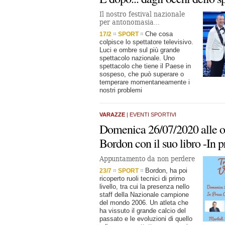
Il nostro festival nazionale
per antonomasia...
Che cosa
17/2
SPORT
colpisce lo spettatore televisivo.
Luci e ombre sul più grande
spettacolo nazionale. Uno
spettacolo che tiene il Paese in
sospeso, che può superare o
temperare momentaneamente i
nostri problemi
VARAZZE
| EVENTI SPORTIVI
Domenica 26/07/2020 alle o
Bordon con il suo libro -In p
Appuntamento da non perdere
Bordon, ha poi
23/7
SPORT
ricoperto ruoli tecnici di primo
livello, tra cui la presenza nello
staff della Nazionale campione
del mondo 2006. Un atleta che
ha vissuto il grande calcio del
passato e le evoluzioni di quello