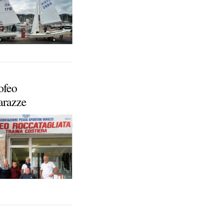
ofeo
arazze