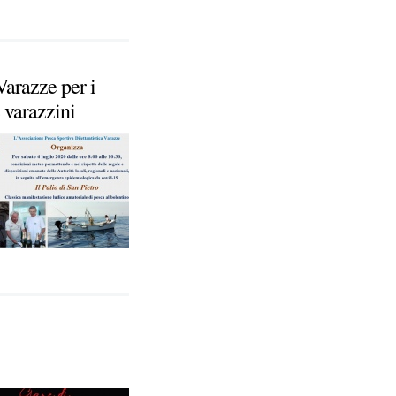
Varazze per i
e varazzini