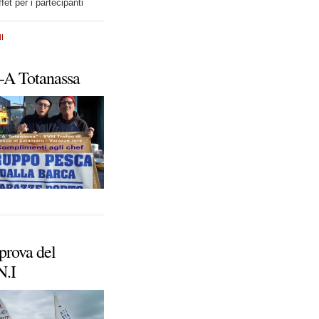
fet per i partecipanti
I
 -A Totanassa
prova del
N.I