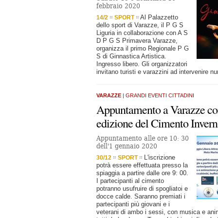
febbraio 2020
Al Palazzetto
14/2
SPORT
dello sport di Varazze, il P G S
Liguria in collaborazione con A S
D P G S Primavera Varazze,
organizza il primo Regionale P G
S di Ginnastica Artistica.
Ingresso libero. Gli organizzatori
invitano turisti e varazzini ad intervenire n
VARAZZE
| GRANDI EVENTI CITTADINI
Appuntamento a Varazze con
edizione del Cimento Invern
Appuntamento alle ore 10: 30
dell'1 gennaio 2020
L'iscrizione
30/12
SPORT
potrà essere effettuata presso la
spiaggia a partire dalle ore 9: 00.
I partecipanti al cimento
potranno usufruire di spogliatoi e
docce calde. Saranno premiati i
partecipanti più giovani e i
veterani di ambo i sessi, con musica e ani