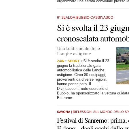
organizzato una serata conviviale presso la
6° SLALOM BUBBIO-CASSINASCO
Si è svolta il 23 giug
cronoscalata automobi
Una tradizionale delle
Langhe astigiane
Si è svolta il 23
24/6
SPORT
giugno la tradizionale gara
automobilistica delle Langhe
astigiane. Circa 80 equipaggi,
provenienti da diverse regioni,
hanno partecipato. Il
Divinbacco.it, noto esercizio di
Bubbio, ha sponsorizzato la vettura guidat
Beltrame
SAVONA
| RIFLESSIONI SUL MONDO DELLO S
Festival di Sanremo: prima,
E dopo... dagli occhi dello s