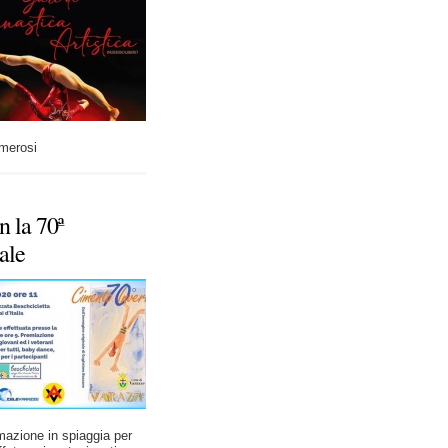
umerosi
 la 70ª
ale
mazione in spiaggia per