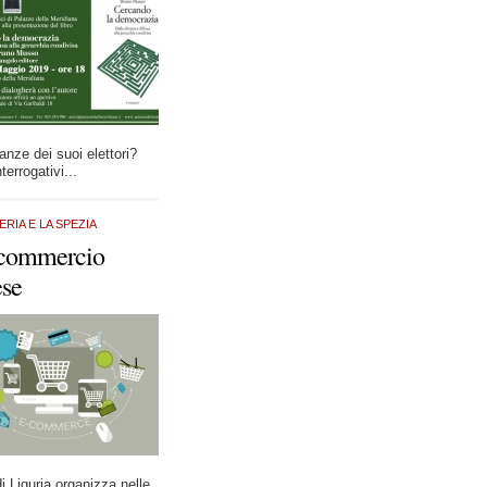
anze dei suoi elettori?
terrogativi...
PERIA E LA SPEZIA
 commercio
ese
i Liguria organizza nelle