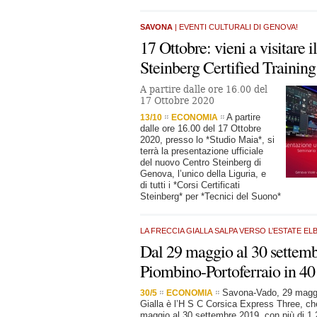
SAVONA
| EVENTI CULTURALI DI GENOVA!
17 Ottobre: vieni a visitare 
Steinberg Certified Training
A partire dalle ore 16.00 del
17 Ottobre 2020
A partire
13/10
ECONOMIA
dalle ore 16.00 del 17 Ottobre
2020, presso lo *Studio Maia*, si
terrà la presentazione ufficiale
del nuovo Centro Steinberg di
Genova, l’unico della Liguria, e
di tutti i *Corsi Certificati
Steinberg* per *Tecnici del Suono*
LA FRECCIA GIALLA SALPA VERSO L’ESTATE EL
Dal 29 maggio al 30 settem
Piombino-Portoferraio in 40
Savona-Vado, 29 maggi
30/5
ECONOMIA
Gialla è l’H S C Corsica Express Three, ch
maggio al 30 settembre 2019, con più di 1.