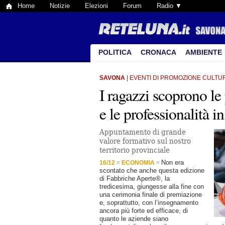
Home
Notizie
Elezioni
Forum
Radio ▼
POLITICA
CRONACA
AMBIENTE
SAVONA
| EVENTI DI PROMOZIONE CULTU
I ragazzi scoprono le
e le professionalità 
Appuntamento di grande
valore formativo sul nostro
territorio provinciale
Non era
16/12
ECONOMIA
scontato che anche questa edizione
di Fabbriche Aperte®, la
tredicesima, giungesse alla fine con
una cerimonia finale di premiazione
e, soprattutto, con l’insegnamento
ancora più forte ed efficace, di
quanto le aziende siano