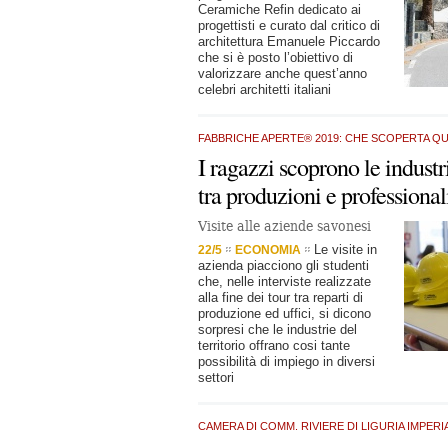
Ceramiche Refin dedicato ai
progettisti e curato dal critico di
architettura Emanuele Piccardo
che si è posto l’obiettivo di
valorizzare anche quest’anno
celebri architetti italiani
FABBRICHE APERTE® 2019: CHE SCOPERTA QU
I ragazzi scoprono le industr
tra produzioni e professional
Visite alle aziende savonesi
Le visite in
22/5
ECONOMIA
azienda piacciono gli studenti
che, nelle interviste realizzate
alla fine dei tour tra reparti di
produzione ed uffici, si dicono
sorpresi che le industrie del
territorio offrano cosi tante
possibilità di impiego in diversi
settori
CAMERA DI COMM. RIVIERE DI LIGURIA IMPERI