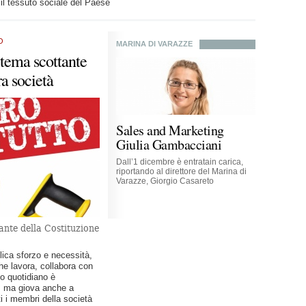
il tessuto sociale del Paese
O
MARINA DI VARAZZE
 tema scottante
ra società
Sales and Marketing
Giulia Gambacciani
Dall’1 dicembre è entratain carica,
riportando al direttore del Marina di
Varazze, Giorgio Casareto
rante della Costituzione
lica sforzo e necessità,
he lavora, collabora con
o quotidiano è
a, ma giova anche a
tti i membri della società