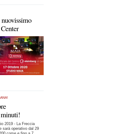
il nuovissimo
 Center
BANA!
bre
 minuti!
o 2019 - La Freccia
e sarà operativo dal 29
200 corse e fino a 7