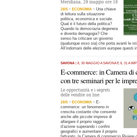
Meridiana, 29 maggio ore 18
Una chiave
28/5
ECONOMIA
di lettura sulla situazione
politica, economica e sociale.
Qual è il futuro della politica?
Quando la democrazia degenera
e diventa demagogia? Che
senso ha criticare un governo
(qualunque esso sia) che porta avanti le ist
All’indomani delle elezioni europee questi in
SAVONA
| IL 30 MAGGIO A SAVONA E IL 31 A IM
E-commerce: in Camera di
con tre seminari per le impr
Le opportunità e i segreti
delle vendite on line
E-
28/5
ECONOMIA
commerce: un fenomeno in
crescita costante che consente
anche alle piccole imprese di
allargare il proprio raggio
d’azione superando i confini
geografici e aumentare il proprio
fatturato. la Camera di commercio Riviere d