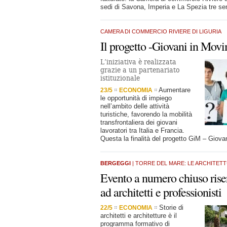
sedi di Savona, Imperia e La Spezia tre sem
CAMERA DI COMMERCIO RIVIERE DI LIGURIA
Il progetto -Giovani in Mov
L’iniziativa è realizzata
grazie a un partenariato
istituzionale
Aumentare
23/5
ECONOMIA
le opportunità di impiego
nell’ambito delle attività
turistiche, favorendo la mobilità
transfrontaliera dei giovani
lavoratori tra Italia e Francia.
Questa la finalità del progetto GiM – Giov
BERGEGGI
| TORRE DEL MARE: LE ARCHITETT
Evento a numero chiuso rise
ad architetti e professionisti
Storie di
22/5
ECONOMIA
architetti e architetture è il
programma formativo di