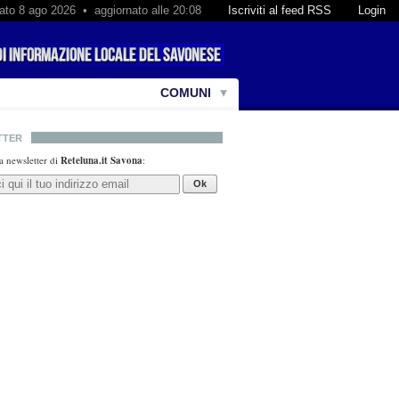
ato 8 ago 2026 • aggiornato alle 20:08
Iscriviti al feed RSS
Login
COMUNI
TTER
lla newsletter di
Reteluna.it Savona
:
Ok