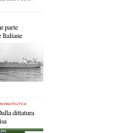
ar parte
 Italiane
NOMIA POLITICA
lla dittatura
isa