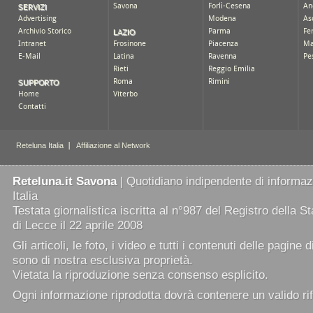
Reteluna.it Savona
| Quotidiano indipendente di informazi
Italia
Testata giornalistica iscritta al n°987 del Registro della 
di Lecce il 22 aprile 2008
Gli articoli, le foto, i video e tutti i contenuti delle pagine 
sono di nostra esclusiva proprietà.
Vietata la riproduzione senza consenso esplicito.
Ogni informazione riprodotta dovrà contenere un valido rif