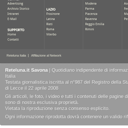
Reteluna.it Savona
| Quotidiano indipendente di informazi
Italia
Testata giornalistica iscritta al n°987 del Registro della 
di Lecce il 22 aprile 2008
Gli articoli, le foto, i video e tutti i contenuti delle pagine 
sono di nostra esclusiva proprietà.
Vietata la riproduzione senza consenso esplicito.
Ogni informazione riprodotta dovrà contenere un valido rif