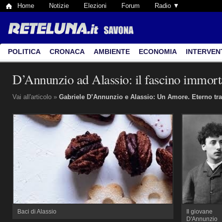
Home
Notizie
Elezioni
Forum
Radio ▼
POLITICA
CRONACA
AMBIENTE
ECONOMIA
INTERVEN
D’Annunzio ad Alassio: il fascino immorta
Vai all'articolo »
Gabriele D’Annunzio e Alassio: Un Amore. Eterno tra
Baci di Alassio
Il giovane
D'Annunzio