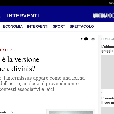
sab
INTERVENTI
ECONOMIA
INTERVENTI
SPORT
SPETTACOLO
0
ULTIMI A
L’ultima
TO SOCIALE
greggio 
 è la versione
ne a divinis?
mo, l’intermissus appare come una forma
dell’agire, analoga al provvedimento
ontesti associativi e laici
Presenta
Il suo m
ontributo: