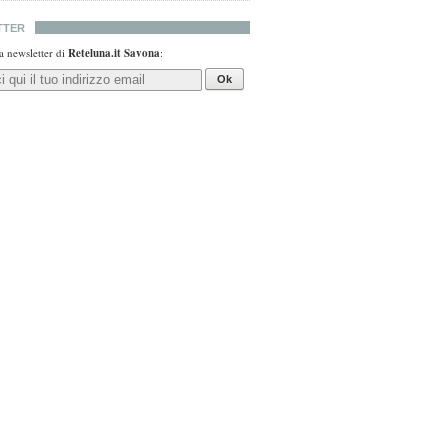
TTER
lla newsletter di
Reteluna.it Savona
:
Ok