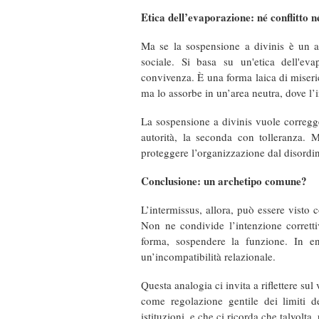
Etica dell’evaporazione: né conflitto né
Ma se la sospensione a divinis è un at
sociale. Si basa su un'etica dell'eva
convivenza. È una forma laica di miseric
ma lo assorbe in un’area neutra, dove l’
La sospensione a divinis vuole corregge
autorità, la seconda con tolleranza.
proteggere l’organizzazione dal disordin
Conclusione: un archetipo comune?
L’intermissus, allora, può essere visto 
Non ne condivide l’intenzione corretti
forma, sospendere la funzione. In en
un’incompatibilità relazionale.
Questa analogia ci invita a riflettere s
come regolazione gentile dei limiti de
istituzioni, e che ci ricorda che talvolt