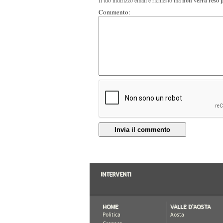
Il tuo indirizzo email è richiesto ma
non verrà reso 
Commento:
Invia il commento