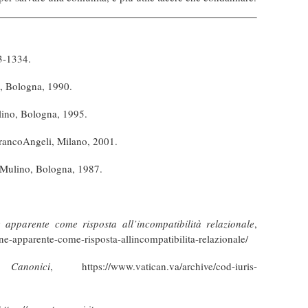
3-1334.
o, Bologna, 1990.
ulino, Bologna, 1995.
FrancoAngeli, Milano, 2001.
l Mulino, Bologna, 1987.
ne apparente come risposta all’incompatibilità relazionale
,
ione-apparente-come-risposta-allincompatibilita-relazionale/
anonici
,
https://www.vatican.va/archive/cod-iuris-