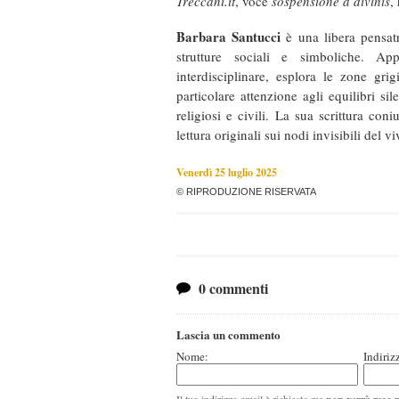
Treccani.it
, voce
sospensione a divinis
,
Barbara Santucci
è una libera pensatr
strutture sociali e simboliche. A
interdisciplinare, esplora le zone gri
particolare attenzione agli equilibri si
religiosi e civili. La sua scrittura con
lettura originali sui nodi invisibili del vi
Venerdì 25 luglio 2025
© RIPRODUZIONE RISERVATA
0 commenti
Lascia un commento
Nome:
Indiriz