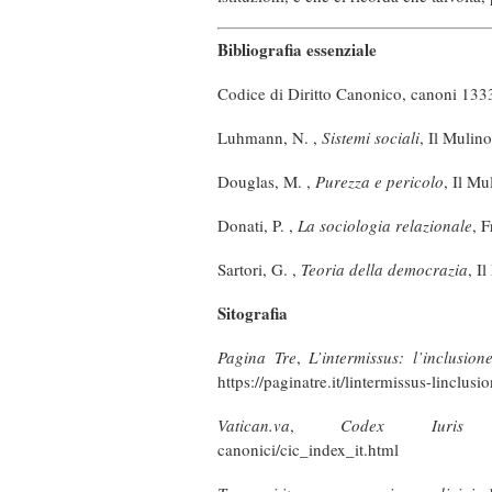
Bibliografia essenziale
Codice di Diritto Canonico, canoni 133
Luhmann, N. ,
Sistemi sociali
, Il Mulin
Douglas, M. ,
Purezza e pericolo
, Il M
Donati, P. ,
La sociologia relazionale
, 
Sartori, G. ,
Teoria della democrazia
, I
Sitografia
Pagina Tre
,
L’intermissus: l’inclusio
https://paginatre.it/lintermissus-linclus
Vatican.va
,
Codex Iuris C
canonici/cic_index_it.html