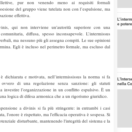
llettive, pur non venendo meno ai requisiti formali
coesione del gruppo viene tutelata non con l’espulsione, ma
pazione effettiva.
L’inter
e potere
inis, qui non interviene un'autorità superiore con una
comunitaria, diffusa, spesso inconsapevole. L’intermissus
 verbali, ma nessuno più gli assegna compiti. Le sue opinioni
rmina. Egli è incluso nel perimetro formale, ma escluso dal
è dichiarata e motivata, nell’intermississus la norma si fa
L'Inter
, ovvero di una regolazione senza sanzione: gli statuti
nella Co
a investire l’organizzazione in un conflitto espulsivo. È un
a una logica di difesa armonica che a un rigorismo giuridico.
spensione a divinis si fa più stringente: in entrambi i casi
ata, l'onore è rispettato, ma l'efficacia operativa è sospesa. Si
 potenziale disturbante, mantenendo l'integrità del sistema e la