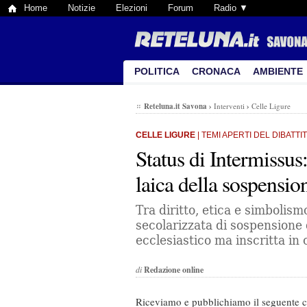
Home
Notizie
Elezioni
Forum
Radio ▼
POLITICA
CRONACA
AMBIENTE
Reteluna.it Savona
›
Interventi
›
Celle Ligure
CELLE LIGURE
| TEMI APERTI DEL DIBATTI
Status di Intermissus:
laica della sospensio
Tra diritto, etica e simbolis
secolarizzata di sospensione 
ecclesiastico ma inscritta in c
di
Redazione online
Riceviamo e pubblichiamo il seguente c