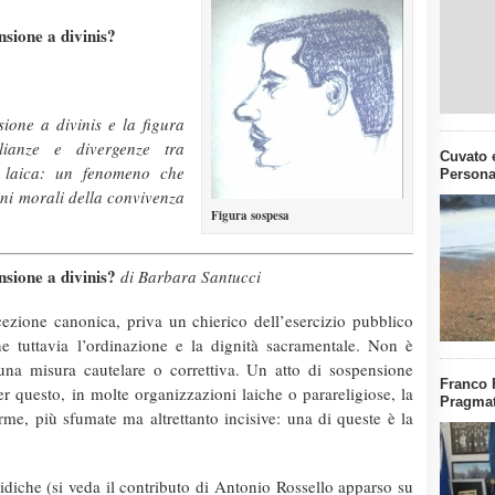
nsione a divinis?
sione a divinis e la figura
glianze e divergenze tra
Cuvato e
ne laica: un fenomeno che
Persona
ini morali della convivenza
Figura sospesa
nsione a divinis?
di Barbara Santucci
cezione canonica, priva un chierico dell’esercizio pubblico
e tuttavia l’ordinazione e la dignità sacramentale. Non è
na misura cautelare o correttiva. Un atto di sospensione
Franco 
per questo, in molte organizzazioni laiche o parareligiose, la
Pragmat
rme, più sfumate ma altrettanto incisive: una di queste è la
uridiche (si veda il contributo di Antonio Rossello apparso su