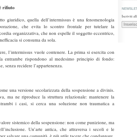
 rifiuto
NEWSLE
Iscriviti a
to giuridico, quella dell’intermissus è una fenomenologia
porazione, che evita lo scontro frontale per tutelare la
ordia organizzativa, che non espelle il soggetto eccentrico,
inefficacia si consuma da sola.
re, l’intermissus vuole contenere. La prima si esercita con
 Ma entrambe rispondono al medesimo principio di fondo:
e, senza recidere l’appartenenza.
come una versione secolarizzata della sospensione a divinis.
va, ma ne riproduce la struttura relazionale: mantenere la
trambi i casi, si cerca una soluzione non traumatica a
ul valore sistemico della sospensione: non come punizione, ma
ll’inclusione. Un’arte antica, che attraversa i secoli e le
a, per salvare una comunità, è più utile tacere che condannare.