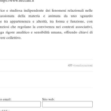
https://www.treccani.it
ice e studiosa indipendente dei fenomeni relazionali nelle
ppassionata della materia e animata da uno sguardo
gie tra appartenenza e alterità, tra forma e funzione, con
lenziosi che regolano la convivenza nei contesti associativi,
iuga rigore analitico e sensibilità umana, offrendo chiavi di
vere collettivo.
455
visualizzazioni
zo email:
Sito web: