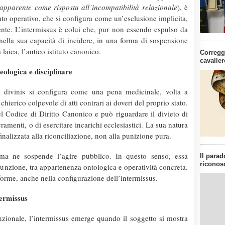
 apparente come risposta all’incompatibilità relazionale
), è
tuto operativo, che si configura come un’esclusione implicita,
nte. L’intermissus è colui che, pur non essendo espulso da
nella sua capacità di incidere, in una forma di sospensione
laica, l’antico istituto canonico.
Corregg
cavaller
eologica e disciplinare
a divinis si configura come una pena medicinale, volta a
 chierico colpevole di atti contrari ai doveri del proprio stato.
l Codice di Diritto Canonico e può riguardare il divieto di
ramenti, o di esercitare incarichi ecclesiastici. La sua natura
nalizzata alla riconciliazione, non alla punizione pura.
 ma ne sospende l’agire pubblico. In questo senso, essa
Il parad
riconos
 funzione, tra appartenenza ontologica e operatività concreta.
 forme, anche nella configurazione dell’intermissus.
termissus
tuzionale, l’intermissus emerge quando il soggetto si mostra