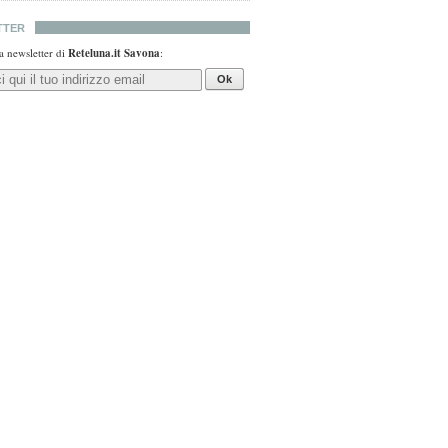
TTER
lla newsletter di
Reteluna.it Savona
:
Ok