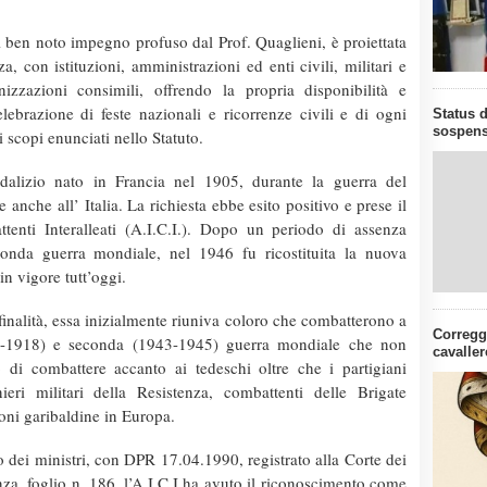
 ben noto impegno profuso dal Prof. Quaglieni, è proiettata
a, con istituzioni, amministrazioni ed enti civili, militari e
izzazioni consimili, offrendo la propria disponibilità e
lebrazione di feste nazionali e ricorrenze civili e di ogni
Status d
sospens
i scopi enunciati nello Statuto.
odalizio nato in Francia nel 1905, durante la guerra del
 anche all’ Italia. La richiesta ebbe esito positivo e prese il
enti Interalleati (A.I.C.I.). Dopo un periodo di assenza
conda guerra mondiale, nel 1946 fu ricostituita la nuova
n vigore tutt’oggi.
inalità, essa inizialmente riuniva coloro che combatterono a
Corregg
14-1918) e seconda (1943-1945) guerra mondiale che non
cavaller
 di combattere accanto ai tedeschi oltre che i partigiani
onieri militari della Resistenza, combattenti delle Brigate
oni garibaldine in Europa.
 dei ministri, con DPR 17.04.1990, registrato alla Corte dei
za, foglio n. 186, l’A.I.C.I.ha avuto il riconoscimento come