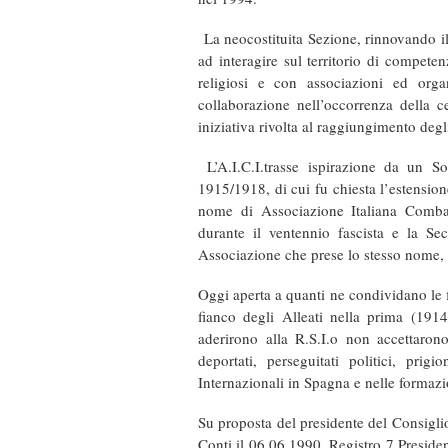
La neocostituita Sezione, rinnovando il
ad interagire sul territorio di competenz
religiosi e con associazioni ed organ
collaborazione nell’occorrenza della ce
iniziativa rivolta al raggiungimento degl
L’A.I.C.I.trasse ispirazione da un S
1915/1918, di cui fu chiesta l’estensione
nome di Associazione Italiana Combatt
durante il ventennio fascista e la Se
Associazione che prese lo stesso nome, i
Oggi aperta a quanti ne condividano le f
fianco degli Alleati nella prima (19
aderirono alla R.S.I.o non accettarono
deportati, perseguitati politici, prigi
Internazionali in Spagna e nelle formazi
Su proposta del presidente del Consiglio
Conti il 06.06.1990, Registro 7 Presiden