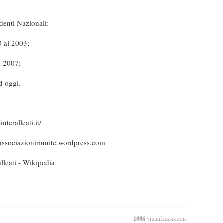
denti Nazionali:
 al 2003;
 2007;
d oggi.
:
nteralleati.it/
associazioniriunite.wordpress.com
lleati - Wikipedia
1086
visualizzazioni