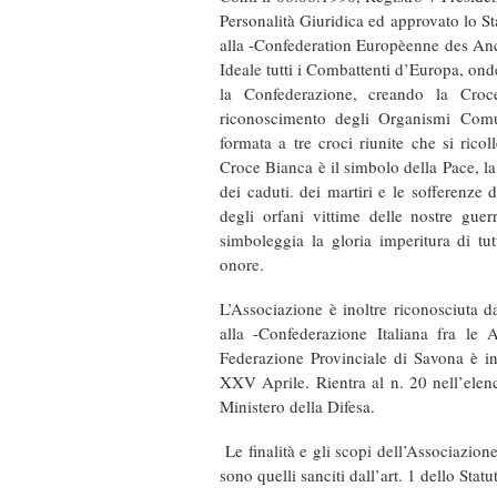
Personalità Giuridica ed approvato lo S
alla -Confederation Europèenne des Anc
Ideale tutti i Combattenti d’Europa, onde
la Confederazione, creando la Croc
riconoscimento degli Organismi Comu
formata a tre croci riunite che si ricol
Croce Bianca è il simbolo della Pace, l
dei caduti. dei martiri e le sofferenze d
degli orfani vittime delle nostre guer
simboleggia la gloria imperitura di tu
onore.
L’Associazione è inoltre riconosciuta d
alla -Confederazione Italiana fra le A
Federazione Provinciale di Savona è i
XXV Aprile. Rientra al n. 20 nell’elenc
Ministero della Difesa.
Le finalità e gli scopi dell’Associazione 
sono quelli sanciti dall’art. 1 dello Stat