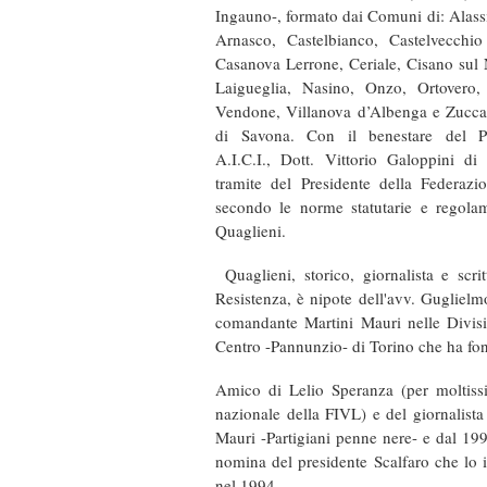
Ingauno-, formato dai Comuni di: Alass
Arnasco, Castelbianco, Castelvecchi
Casanova Lerrone, Ceriale, Cisano sul 
Laigueglia, Nasino, Onzo, Ortovero, S
Vendone, Villanova d’Albenga e Zuccare
di Savona. Con il benestare del Pr
A.I.C.I., Dott. Vittorio Galoppini di
tramite del Presidente della Federazi
secondo le norme statutarie e regolam
Quaglieni.
Quaglieni, storico, giornalista e scri
Resistenza, è nipote dell'avv. Guglielmo 
comandante Martini Mauri nelle Divisi
Centro -Pannunzio- di Torino che ha fond
Amico di Lelio Speranza (per moltissi
nazionale della FIVL) e del giornalista
Mauri -Partigiani penne nere- e dal 19
nomina del presidente Scalfaro che lo 
nel 1994.