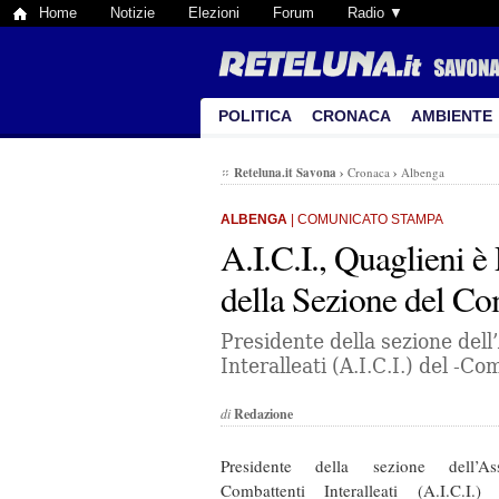
Home
Notizie
Elezioni
Forum
Radio ▼
POLITICA
CRONACA
AMBIENTE
Reteluna.it Savona
›
Cronaca
›
Albenga
ALBENGA
| COMUNICATO STAMPA
A.I.C.I., Quaglieni è
della Sezione del C
Presidente della sezione dell
Interalleati (A.I.C.I.) del -
di
Redazione
Presidente della sezione dell’Ass
Combattenti Interalleati (A.I.C.I.