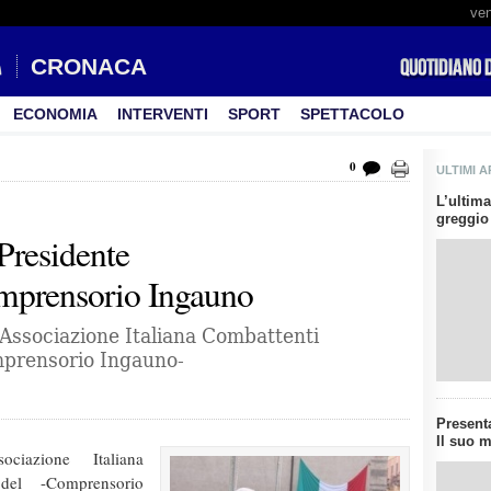
ven
CRONACA
ECONOMIA
INTERVENTI
SPORT
SPETTACOLO
0
ULTIMI A
L’ultima
greggio 
 Presidente
omprensorio Ingauno
’Associazione Italiana Combattenti
Comprensorio Ingauno-
Presenta
Il suo m
ociazione Italiana
) del -Comprensorio