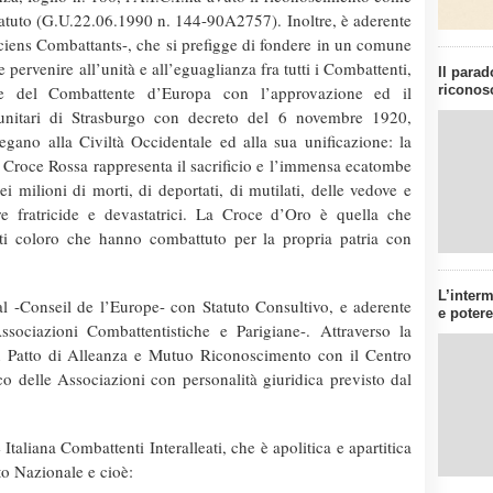
tatuto (G.U.22.06.1990 n. 144-90A2757). Inoltre, è aderente
iens Combattants-, che si prefigge di fondere in un comune
 pervenire all’unità e all’eguaglianza fra tutti i Combattenti,
Il parad
riconos
e del Combattente d’Europa con l’approvazione ed il
nitari di Strasburgo con decreto del 6 novembre 1920,
legano alla Civiltà Occidentale ed alla sua unificazione: la
a Croce Rossa rappresenta il sacrificio e l’immensa ecatombe
ei milioni di morti, di deportati, di mutilati, delle vedove e
re fratricide e devastatrici. La Croce d’Oro è quella che
tti coloro che hanno combattuto per la propria patria con
L’inter
al -Conseil de l’Europe- con Statuto Consultivo, e aderente
e potere
ssociazioni Combattentistiche e Parigiane-. Attraverso la
n Patto di Alleanza e Mutuo Riconoscimento con il Centro
o delle Associazioni con personalità giuridica previsto dal
Italiana Combattenti Interalleati, che è apolitica e apartitica
uto Nazionale e cioè: