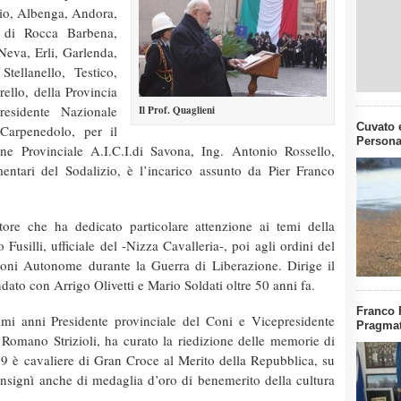
io, Albenga, Andora,
o di Rocca Barbena,
Neva, Erli, Garlenda,
tellanello, Testico,
llo, della Provincia
esidente Nazionale
Il Prof. Quaglieni
Cuvato e
 Carpenedolo, per il
Persona
one Provinciale A.I.C.I.di Savona, Ing. Antonio Rossello,
entari del Sodalizio, è l’incarico assunto da Pier Franco
ttore che ha dedicato particolare attenzione ai temi della
Fusilli, ufficiale del -Nizza Cavalleria-, poi agli ordini del
oni Autonome durante la Guerra di Liberazione. Dirige il
ato con Arrigo Olivetti e Mario Soldati oltre 50 anni fa.
Franco 
mi anni Presidente provinciale del Coni e Vicepresidente
Pragmat
 Romano Strizioli, ha curato la riedizione delle memorie di
99 è cavaliere di Gran Croce al Merito della Repubblica, su
insignì anche di medaglia d’oro di benemerito della cultura