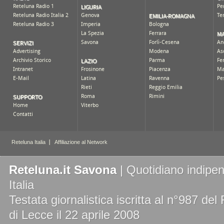
Reteluna.it Savona
| Quotidiano indipen
Italia
Testata giornalistica iscritta al n°987 de
di Lecce il 22 aprile 2008