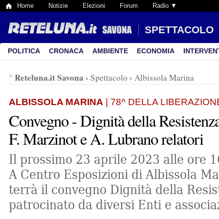
Home
Notizie
Elezioni
Forum
Radio ▼
SPETTACOLO
POLITICA
CRONACA
AMBIENTE
ECONOMIA
INTERVEN
Reteluna.it Savona
›
›
Spettacolo
Albissola Marina
ALBISSOLA MARINA
| 78^ DELLA LIBERAZION
Convegno - Dignità della Resistenza
F. Marzinot e A. Lubrano relatori
Il prossimo 23 aprile 2023 alle ore 
A Centro Esposizioni di Albissola Mar
terrà il convegno Dignità della Resi
patrocinato da diversi Enti e associa